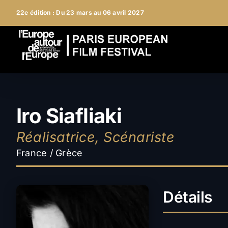
Passer
22e édition : Du 23 mars au 06 avril 2027
au
contenu
Iro Siafliaki
Réalisatrice, Scénariste
France / Grèce
Détails