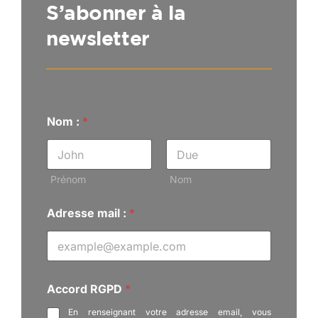
S’abonner à la
newsletter
Nom :
*
Prénom
Nom
A
Adresse mail :
*
c
c
o
r
d
N
Accord RGPD
*
o
m
En renseignant votre adresse email, vous