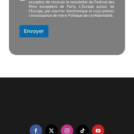
A
acceptez de recevoir la newsletter du Festival des
films européens de Paris, L'Europe autour de
d
l'Europe, par courrier électronique et vous prenez
r
connaissance de notre Politique de confidentialité.
e
s
s
Envoyer
e