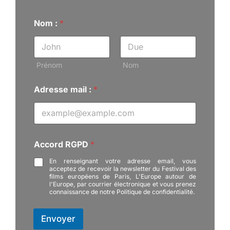
Nom :
*
Prénom
Nom
m
Adresse mail :
*
a
i
l
:
N
o
Accord RGPD
*
m
En renseignant votre adresse email, vous
acceptez de recevoir la newsletter du Festival des
films européens de Paris, L'Europe autour de
l'Europe, par courrier électronique et vous prenez
connaissance de notre Politique de confidentialité.
Envoyer