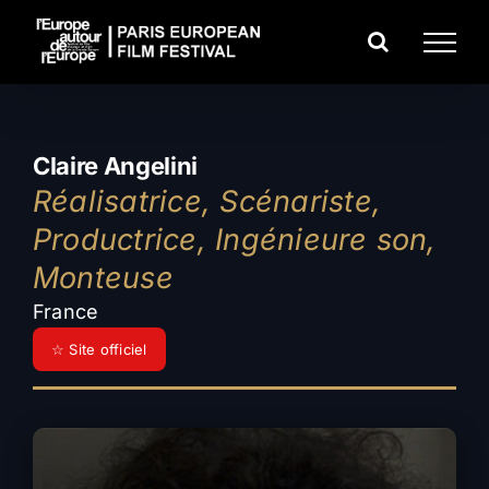
Passer
au
contenu
Claire Angelini
Réalisatrice, Scénariste,
Productrice, Ingénieure son,
Monteuse
France
☆ Site officiel