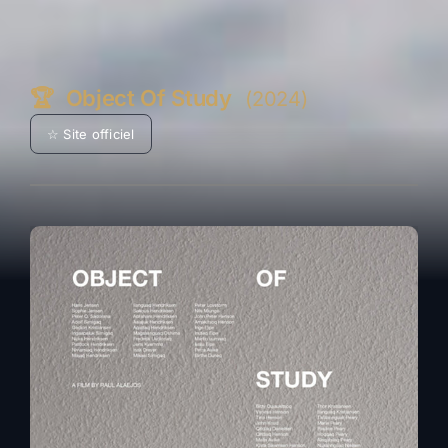
🏆
Object Of Study
(2024)
☆ Site officiel