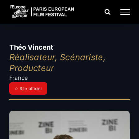
Passer
au
contenu
Théo Vincent
Réalisateur, Scénariste,
Producteur
France
☆ Site officiel