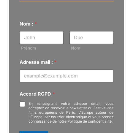
:
Nom :
*
R
G
P
D
N
Prénom
Nom
o
m
Adresse mail :
*
Accord RGPD
*
En renseignant votre adresse email, vous
acceptez de recevoir la newsletter du Festival des
films européens de Paris, L'Europe autour de
l'Europe, par courrier électronique et vous prenez
connaissance de notre Politique de confidentialité.