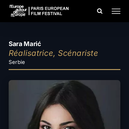
Passer
au
contenu
Sara Marić
Réalisatrice, Scénariste
Serbie