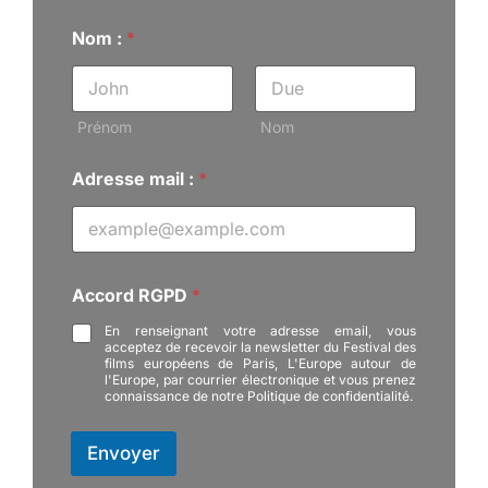
m
Nom :
*
a
i
l
:
A
Prénom
Nom
d
r
Adresse mail :
*
e
s
s
e
Accord RGPD
*
En renseignant votre adresse email, vous
acceptez de recevoir la newsletter du Festival des
films européens de Paris, L'Europe autour de
l'Europe, par courrier électronique et vous prenez
connaissance de notre Politique de confidentialité.
Envoyer