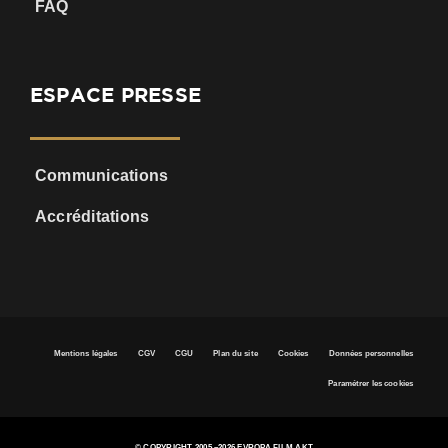
FAQ
ESPACE PRESSE
Communications
Accréditations
Mentions légales
CGV
CGU
Plan du site
Cookies
Données personnelles
Paramétrer les cookies
© COPYRIGHT 2005 –
2026 EVROPA FILM AKT