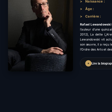
>
Naissance :
>
Âge :
>
Carrière :
Rafael Lewandowski
l’auteur d’une quinz
2012), La dette („Kr
Lewandowski vit actu
son œuvre, il a reçu l
l’Ordre des Arts et de
+
Lire la biogra