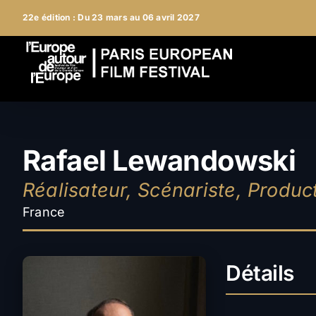
Passer
22e édition : Du 23 mars au 06 avril 2027
au
contenu
Rafael Lewandowski
Réalisateur, Scénariste, Produc
France
Détails