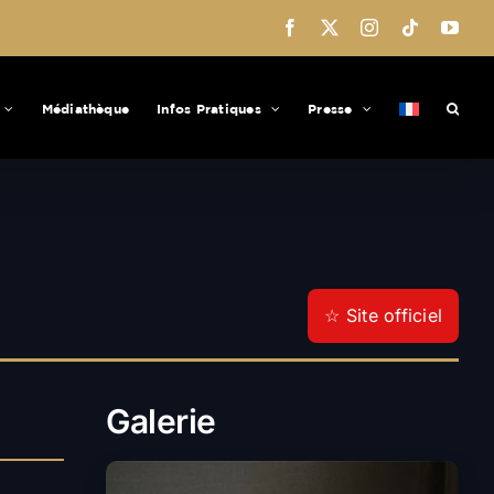
Facebook
X
Instagram
Tiktok
You
Médiathèque
Infos Pratiques
Presse
☆ Site officiel
Galerie