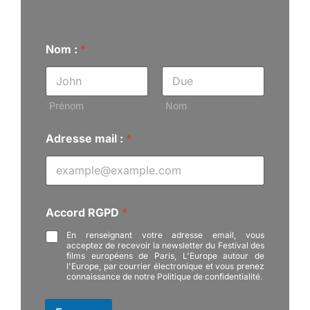
Nom :
*
Prénom
Nom
A
Adresse mail :
*
c
c
o
r
d
A
Accord RGPD
*
d
r
En renseignant votre adresse email, vous
e
acceptez de recevoir la newsletter du Festival des
films européens de Paris, L'Europe autour de
s
l'Europe, par courrier électronique et vous prenez
s
connaissance de notre Politique de confidentialité.
e
m