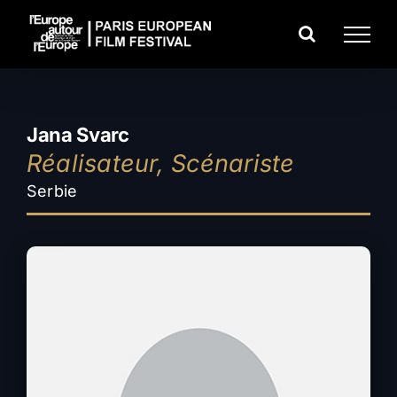
Passer
au
contenu
Jana Svarc
Réalisateur, Scénariste
Serbie