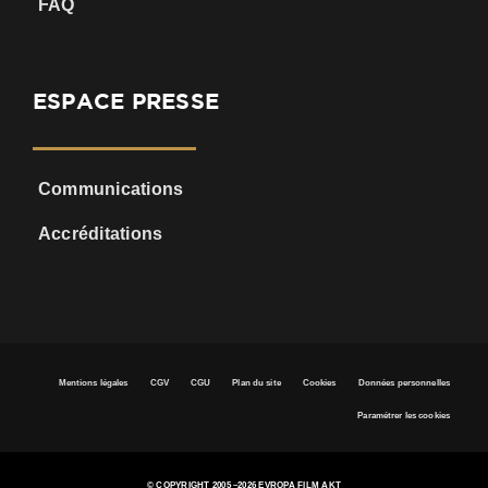
FAQ
ESPACE PRESSE
Communications
Accréditations
Mentions légales
CGV
CGU
Plan du site
Cookies
Données personnelles
Paramétrer les cookies
© COPYRIGHT 2005 –
2026 EVROPA FILM AKT