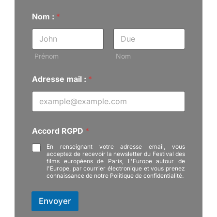
R
Nom :
*
G
P
D
m
a
Prénom
Nom
i
l
Adresse mail :
*
A
d
r
e
s
s
Accord RGPD
*
e
En renseignant votre adresse email, vous
acceptez de recevoir la newsletter du Festival des
films européens de Paris, L'Europe autour de
l'Europe, par courrier électronique et vous prenez
connaissance de notre Politique de confidentialité.
Envoyer