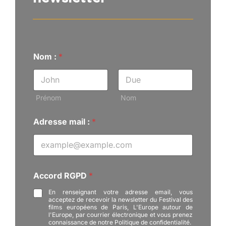
Nom :
*
Prénom
Nom
Adresse mail :
*
A
Accord RGPD
*
d
r
En renseignant votre adresse email, vous
e
acceptez de recevoir la newsletter du Festival des
s
films européens de Paris, L'Europe autour de
s
l'Europe, par courrier électronique et vous prenez
connaissance de notre Politique de confidentialité.
e