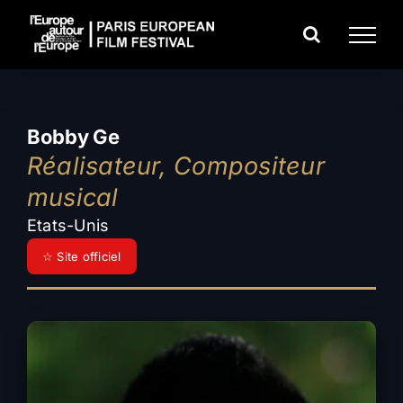
Passer
au
contenu
Bobby Ge
Réalisateur, Compositeur
musical
Etats-Unis
☆ Site officiel