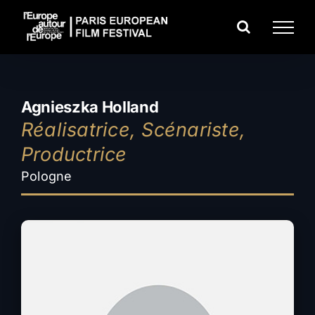
Passer
au
contenu
Agnieszka Holland
Réalisatrice, Scénariste,
Productrice
Pologne