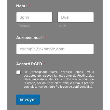
Nom :
*
Prénom
Nom
Adresse mail :
*
m
Accord RGPD
*
a
i
En renseignant votre adresse email, vous
l
acceptez de recevoir la newsletter du Festival des
N
films européens de Paris, L'Europe autour de
o
l'Europe, par courrier électronique et vous prenez
connaissance de notre Politique de confidentialité.
m
R
G
Envoyer
P
D