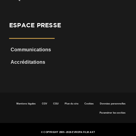
ESPACE PRESSE
Communications
Accréditations
Mentions légales
CGV
CGU
Plan du site
Cookies
Données personnelles
Paramétrer les cookies
© COPYRIGHT 2005 –
2026 EVROPA FILM AKT