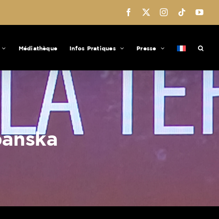
Facebook
X
Instagram
Tiktok
You
Médiathèque
Infos Pratiques
Presse
panska