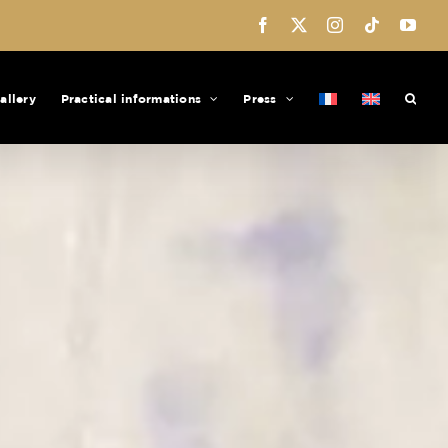
Facebook
X
Instagram
Tiktok
You
allery
Practical informations
Press