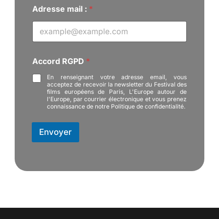
Adresse mail :
*
:
Accord RGPD
*
m
a
En renseignant votre adresse email, vous
i
acceptez de recevoir la newsletter du Festival des
l
films européens de Paris, L'Europe autour de
A
l'Europe, par courrier électronique et vous prenez
connaissance de notre Politique de confidentialité.
c
c
o
Envoyer
r
d