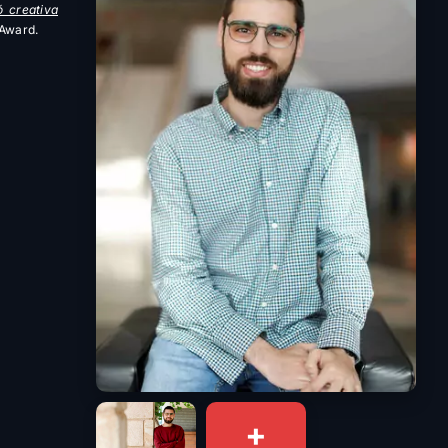
ó creativa
 Award.
+