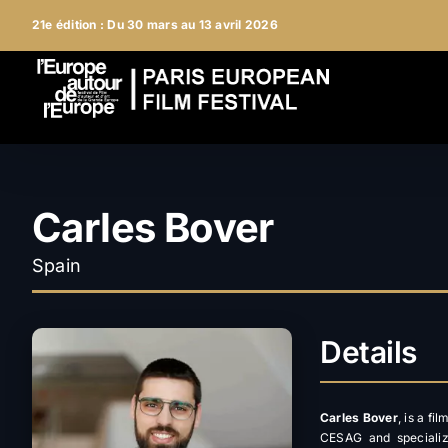
Skip
21e édition : Du 30 mars au 13 avril 2026
to
content
Carles Bover
Spain
Details
Carles Bover
, is a f
CESAG and specializ