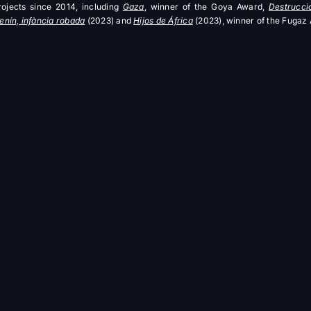
ojects since 2014, including
Gaza
, winner of the Goya Award,
Destrucci
enín, infància robada
(2023) and
Hijos de África
(2023), winner of the Fugaz