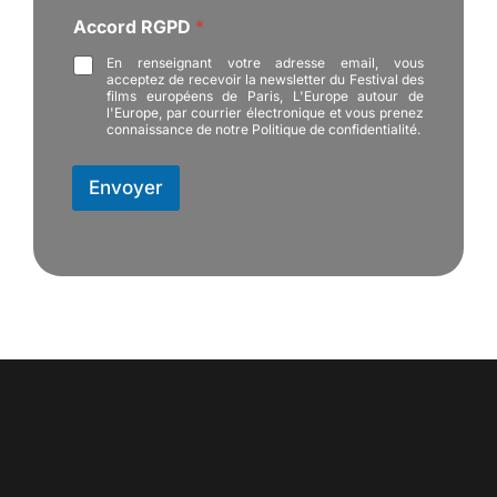
m
Accord RGPD
*
a
i
En renseignant votre adresse email, vous
l
acceptez de recevoir la newsletter du Festival des
N
films européens de Paris, L'Europe autour de
o
l'Europe, par courrier électronique et vous prenez
connaissance de notre Politique de confidentialité.
m
A
c
Envoyer
c
o
r
d