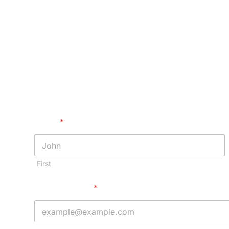
Nom :
*
First
Adresse mail :
*