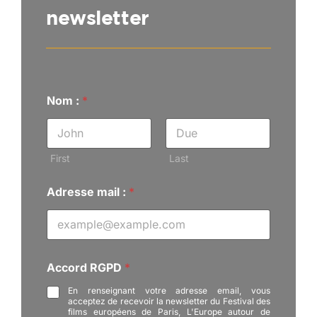
newsletter
Nom :
*
First
Last
R
Adresse mail :
*
G
P
D
m
a
i
Accord RGPD
*
l
:
En renseignant votre adresse email, vous
acceptez de recevoir la newsletter du Festival des
films européens de Paris, L'Europe autour de